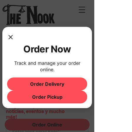
T.
908 979 0366
Order Now
Track and manage your order
online.
Order Delivery
Order Pickup
¡Regístrese para recibir
noticias, eventos y mucho
más!
Order Online