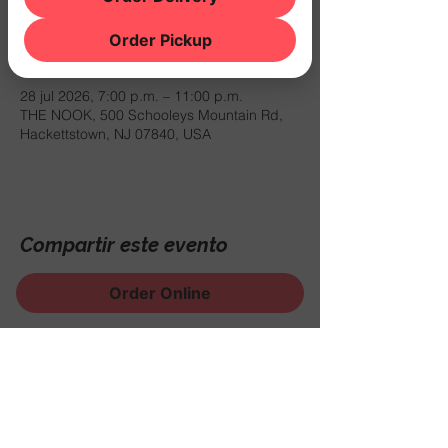
Order Pickup
Horario y ubicación
28 jul 2026, 7:00 p.m. – 11:00 p.m.
THE NOOK, 500 Schooleys Mountain Rd,
Hackettstown, NJ 07840, USA
Compartir este evento
Order Online
¡Regístrese para recibir
noticias, eventos y mucho
más!