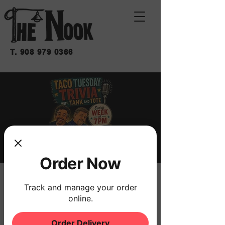
T.
908 979 0366
Order Now
TRIVIA
Track and manage your order
mar 28 de jul
  |  
THE NOOK
online.
W/ FRANK THE TANK & TOTE
Order Delivery
NO COVER