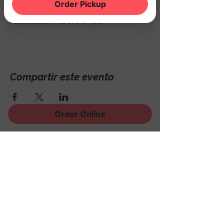
11 ene 2025, 8:30 p.m.
Order Pickup
THE NOOK, 500 Schooleys Mountain Rd,
Hackettstown, NJ 07840, USA
Compartir este evento
Order Online
¡Regístrese para recibir
noticias, eventos y mucho
más!
Subscribe Now