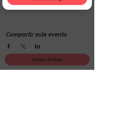
Hackettstown, NJ 07840, USA
Compartir este evento
Order Online
¡Regístrese para recibir
noticias, eventos y mucho
más!
Subscribe Now