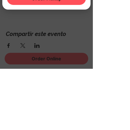
Hackettstown, NJ 07840, USA
Compartir este evento
Order Online
¡Regístrese para recibir
noticias, eventos y mucho
más!
Subscribe Now