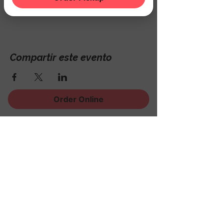
Hackettstown, NJ 07840, USA
Compartir este evento
Order Online
¡Regístrese para recibir
noticias, eventos y mucho
más!
Subscribe Now