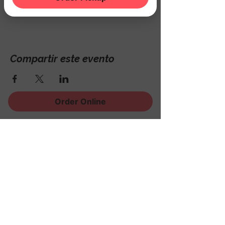
Hackettstown, NJ 07840, USA
Compartir este evento
Order Online
¡Regístrese para recibir
noticias, eventos y mucho
más!
Subscribe Now