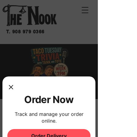
T.
908 979 0366
Order Now
TRIVIA
Track and manage your order
mar 07 de jul
  |  
THE NOOK
online.
W/ FRANK THE TANK & TOTE
Order Delivery
NO COVER