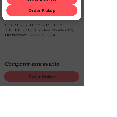
Order Pickup
Horario y ubicación
07 jul 2026, 7:00 p.m. – 11:00 p.m.
THE NOOK, 500 Schooleys Mountain Rd,
Hackettstown, NJ 07840, USA
Compartir este evento
Order Online
¡Regístrese para recibir
noticias, eventos y mucho
más!